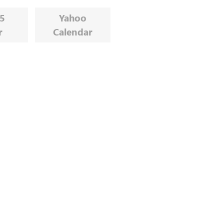
65
Yahoo
r
Calendar