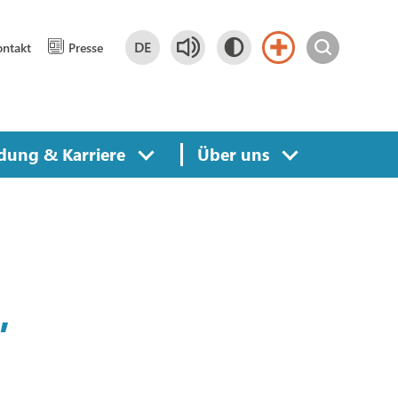
DE
ntakt
Presse
Deutsch
DE
dung & Karriere
Über uns
,