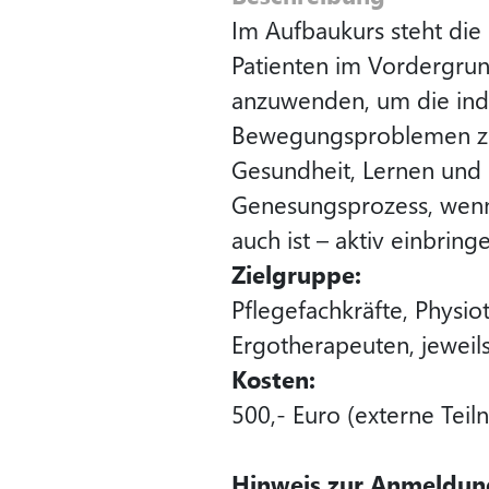
Im Aufbaukurs steht di
Patienten im Vordergrun
anzuwenden, um die ind
Bewegungsproblemen zu 
Gesundheit, Lernen und 
Genesungsprozess, wenn s
auch ist – aktiv einbrin
Zielgruppe:
Pflegefachkräfte, Physio
Ergotherapeuten, jewei
Kosten:
500,- Euro (externe Tei
Hinweis zur Anmeldun