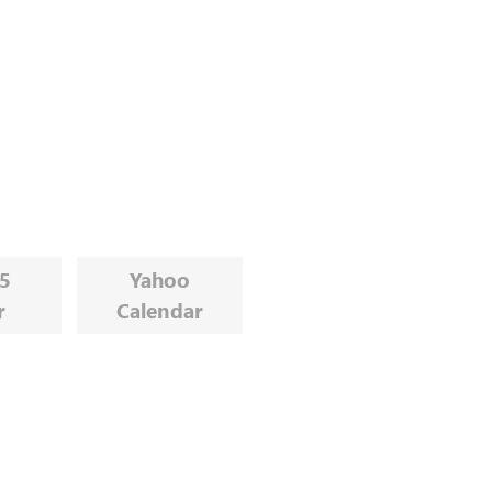
65
Yahoo
r
Calendar