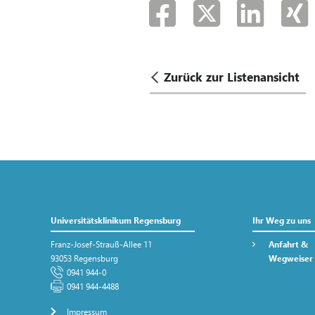
Zurück zur Listenansicht
Universitätsklinikum Regensburg
Ihr Weg zu uns
Franz-Josef-Strauß-Allee 11
Anfahrt &
93053 Regensburg
Wegweiser
0941 944-0
0941 944-4488
Impressum