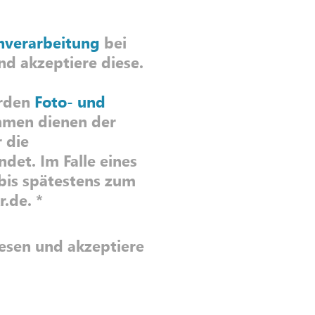
nverarbeitung
bei
 haben und akzeptiere diese.
erden
Foto- und
hmen dienen der
 die
det. Im Falle eines
bis spätestens zum
r.de.
*