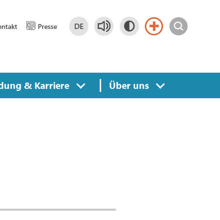
DE
ntakt
Presse
Deutsch
DE
dung & Karriere
Über uns