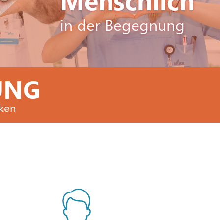
Menschlich
in der Begegnung
UNG
cken