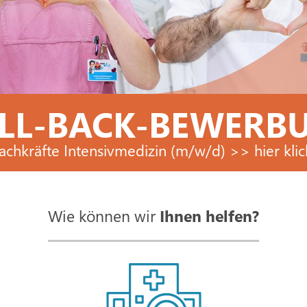
LL-BACK-BEWERB
achkräfte Intensivmedizin (m/w/d) >> hier kli
Wie können wir
Ihnen helfen?