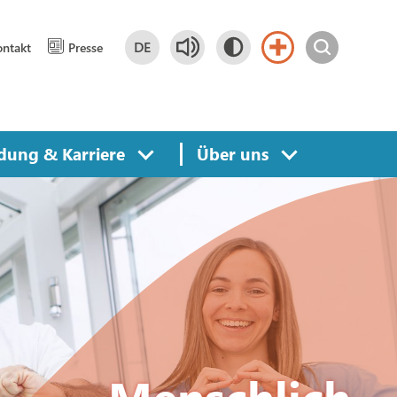
DE
ntakt
Presse
Deutsch
DE
English
EN
dung & Karriere
Über uns