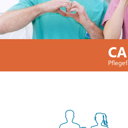
CA
Pflegef