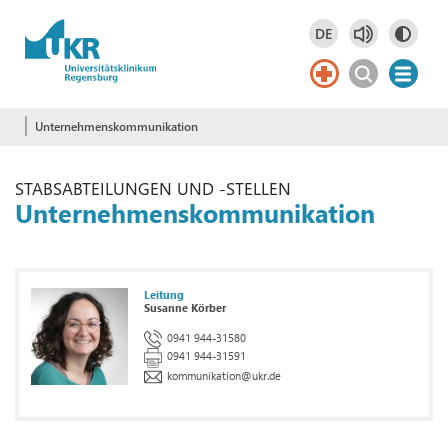
Springe zum Hauptinhalt
DE
Deutsch
DE
English
EN
Unternehmenskommunikation
STABSABTEILUNGEN UND -STELLEN
Unternehmenskommunikation
Leitung
Susanne Körber
0941 944-31580
0941 944-31591
kommunikation
@
ukr.de