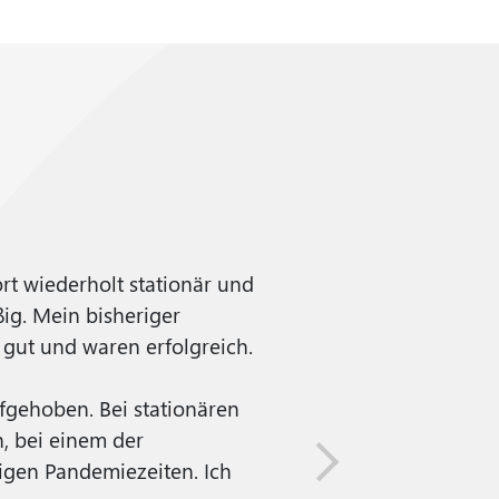
rt wiederholt stationär und
"Der stationäre Auf
ig. Mein bisheriger
angenehm. Vor allem
 gut und waren erfolgreich.
heutigen Tag beeind
ufgehoben. Bei stationären
Joachim R.
, bei einem der
igen Pandemiezeiten. Ich