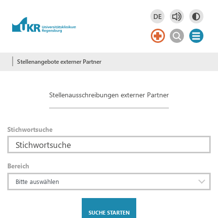
Springe zum Hauptinhalt
DE
Deutsch
DE
Stellenangebote externer Partner
Stellenausschreibungen externer Partner
Stichwortsuche
Bereich
Bitte auswählen