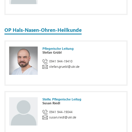
OP Hals-Nasen-Ohren-Heilkunde
Pflegerische Leitung
Stefan Grübl
0941 944-19410
stefan.gruebl
@
ukr.de
Stellv. Pflegerische Leitug
Susan Riedl
0941 944-19044
susan.riedl
@
ukr.de