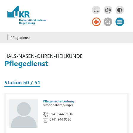
Springe zum Hauptinhalt
DE
Deutsch
DE
Pflegedienst
HALS-NASEN-OHREN-HEILKUNDE
Pflegedienst
Station 50 / 51
Pflegerische Leitung
Simone Kornburger
0941 944-19516
0941 944-9520