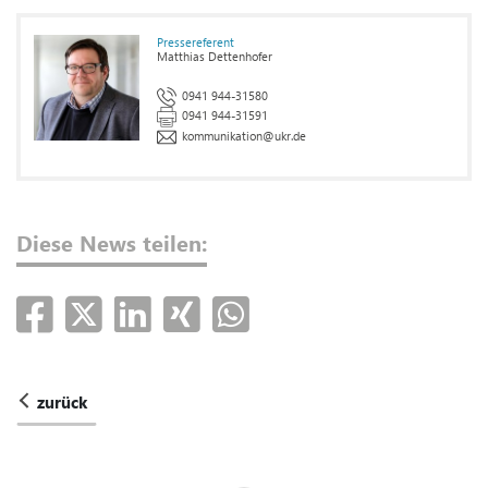
Pressereferent
Matthias Dettenhofer
0941 944-31580
0941 944-31591
kommunikation
@
ukr.de
Diese News teilen:
zurück