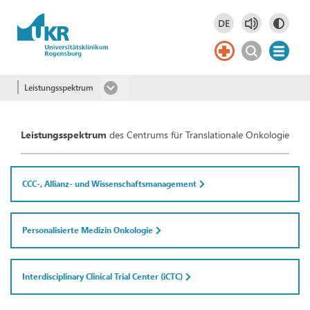
Springe zum Hauptinhalt
DE
Deutsch
DE
Leistungsspektrum
Leistungsspektrum
des Centrums für Translationale Onkologie
CCC-, Allianz- und Wissenschaftsmanagement
Personalisierte Medizin Onkologie
Interdisciplinary Clinical Trial Center (iCTC)