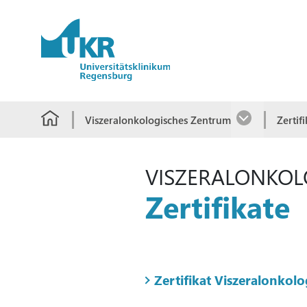
Springe zum Hauptinhalt
Viszeralonkologisches Zentrum
Zertif
VISZERALONKOL
Zertifikate
Zertifikat Viszeralonkol