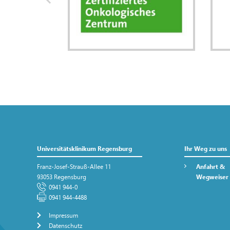
Universitätsklinikum Regensburg
Ihr Weg zu uns
Franz-Josef-Strauß-Allee 11
Anfahrt &
93053 Regensburg
Wegweiser
0941 944-0
0941 944-4488
Impressum
Datenschutz