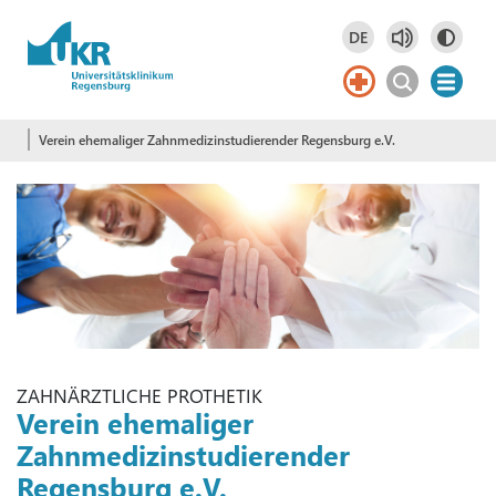
Springe zum Hauptinhalt
DE
Deutsch
DE
Verein ehemaliger Zahnmedizinstudierender Regensburg e.V.
ZAHNÄRZTLICHE PROTHETIK
Verein ehemaliger
Zahnmedizinstudierender
Regensburg e.V.