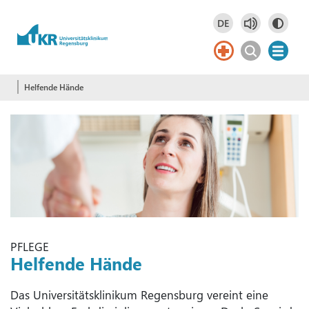
Springe zum Hauptinhalt
DE
Deutsch
DE
Helfende Hände
PFLEGE
Helfende Hände
Das Universitätsklinikum Regensburg vereint eine