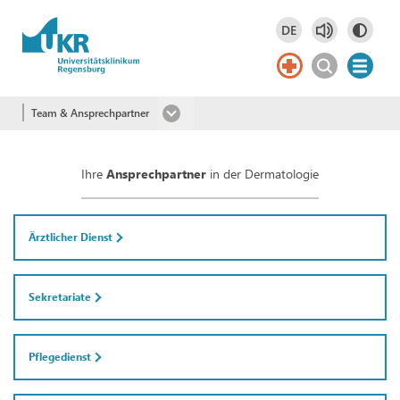
Springe zum Hauptinhalt
DE
Deutsch
DE
Team & Ansprechpartner
Ihre
Ansprechpartner
in der Dermatologie
Ärztlicher Dienst
Sekretariate
Pflegedienst