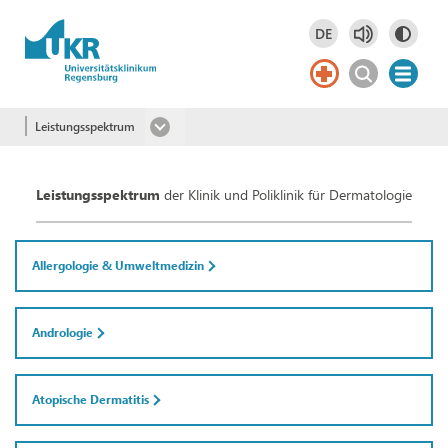
Springe zum Hauptinhalt
DE
Deutsch
DE
English
EN
Leistungsspektrum
Leistungsspektrum
der Klinik und Poliklinik für Dermatologie
Allergologie & Umweltmedizin
Andrologie
Atopische Dermatitis