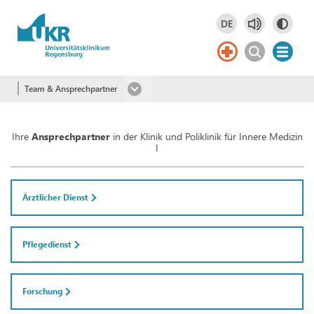
Springe zum Hauptinhalt
DE
Deutsch
DE
Team & Ansprechpartner
Ihre
Ansprechpartner
in der Klinik und Poliklinik für Innere Medizin
I
Ärztlicher Dienst
Pflegedienst
Forschung