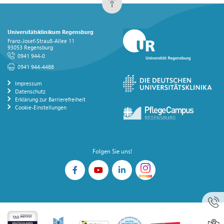
Universitätsklinikum Regensburg
Franz-Josef-Strauß-Allee 11
93053 Regensburg
0941 944-0
0941 944-4488
Impressum
Datenschutz
Erklärung zur Barrierefreiheit
Cookie-Einstellungen
Folgen Sie uns!
0