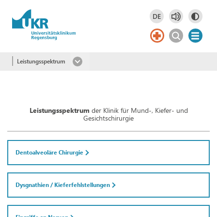
Springe zum Hauptinhalt
DE
Deutsch
DE
English
EN
Leistungsspektrum
Leistungsspektrum
der Klinik für Mund-, Kiefer- und
Gesichtschirurgie
Dentoalveoläre Chirurgie
Dysgnathien / Kieferfehlstellungen