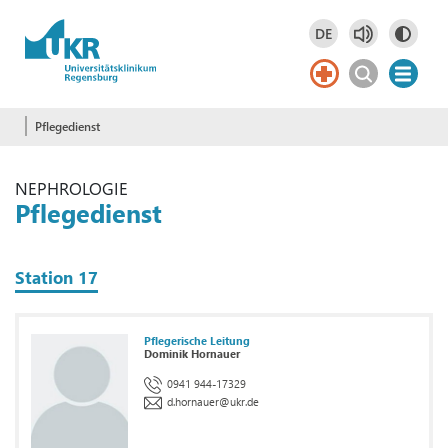
Springe zum Hauptinhalt
DE
Deutsch
DE
Pflegedienst
NEPHROLOGIE
Pflegedienst
Station 17
Pflegerische Leitung
Dominik Hornauer
0941 944-17329
d.hornauer
@
ukr.de