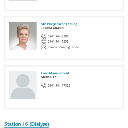
Stv. Pflegerische Leitung
Joanna Onasch
0941 944-7306
0941 944-7358
joanna.onasch
@
ukr.de
Case-Management
Station 17
0941 944-17326
Station 16 (Dialyse)