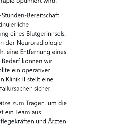
rapie optimiert wird.
4-Stunden-Bereitschaft
inuierliche
g eines Blutgerinnsels,
en der Neuroradiologie
h. eine Entfernung eines
i Bedarf können wir
llte ein operativer
linik II stellt eine
allursachen sicher.
sätze zum Tragen, um die
et ein Team aus
legekräften und Ärzten