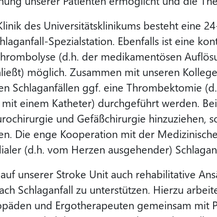
hung unserer Patienten ermöglicht und die The
inik des Universitätsklinikums besteht eine 2
aganfall-Spezialstation. Ebenfalls ist eine kont
hrombolyse (d.h. der medikamentösen Auflösun
hließt) möglich. Zusammen mit unseren Kolleg
en Schlaganfällen ggf. eine Thrombektomie (d.
n mit einem Katheter) durchgeführt werden. Be
ochirurgie und Gefäßchirurgie hinzuziehen, so
n. Die enge Kooperation mit der Medizinischen K
ialer (d.h. vom Herzen ausgehender) Schlaganf
uf unserer Stroke Unit auch rehabilitative An
ach Schlaganfall zu unterstützen. Hierzu arbeit
opäden und Ergotherapeuten gemeinsam mit Pf