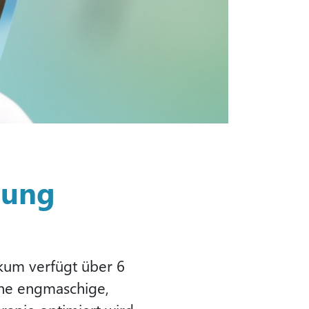
gung
ikum verfügt über 6
ine engmaschige,