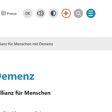
DE
Presse
Deutsch
DE
lianz für Menschen mit Demenz
 Demenz
llianz für Menschen