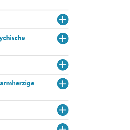
sychische
 Barmherzige