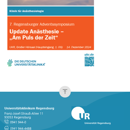
Universitätsklinikum Regensburg
Franz-Josef-Strauß-Allee 11
93053 Regensburg
0941 944-0
0941 944-4488