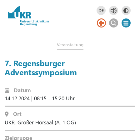
Springe zum Hauptinhalt
DE
Deutsch
DE
Veranstaltung
7. Regensburger
Adventssymposium
Datum
14.12.2024
|
08:15 - 15:20 Uhr
Ort
UKR, Großer Hörsaal (A, 1.OG)
Zielgruppe