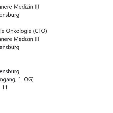
Innere Medizin III
gensburg
ale Onkologie (CTO)
Innere Medizin III
gensburg
gensburg
ingang, 1. OG)
e 11