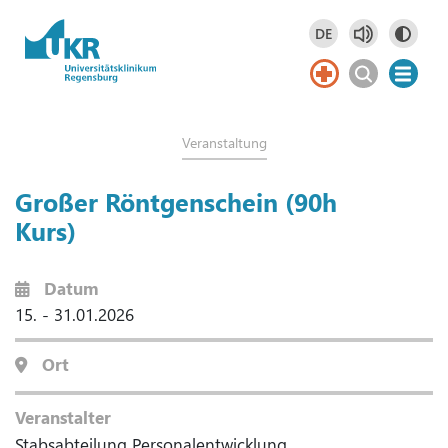
Springe zum Hauptinhalt
DE
Deutsch
DE
Veranstaltung
Großer Röntgenschein (90h
Kurs)
Datum
15. - 31.01.2026
Ort
Veranstalter
Stabsabteilung Personalentwicklung