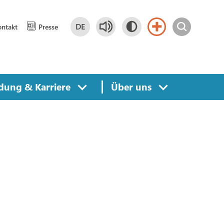
DE
ntakt
Presse
Deutsch
DE
dung & Karriere
Über uns