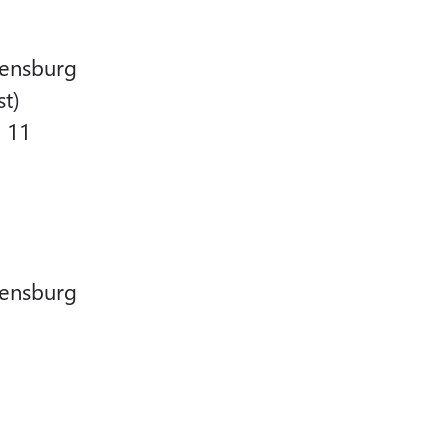
gensburg
t)
e 11
gensburg