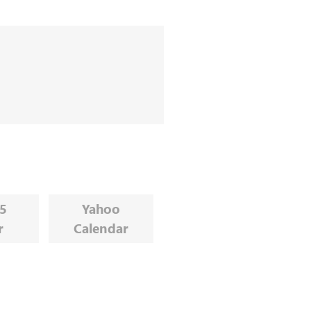
65
Yahoo
r
Calendar