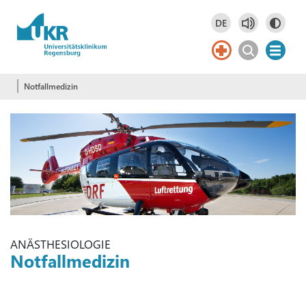
Springe zum Hauptinhalt
DE
Deutsch
DE
English
EN
Notfallmedizin
ANÄSTHESIOLOGIE
Notfallmedizin