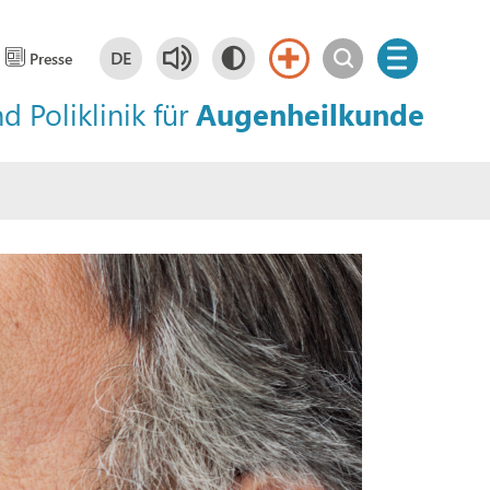
DE
Presse
nd Poliklinik für
Augenheilkunde
Deutsch
DE
English
EN