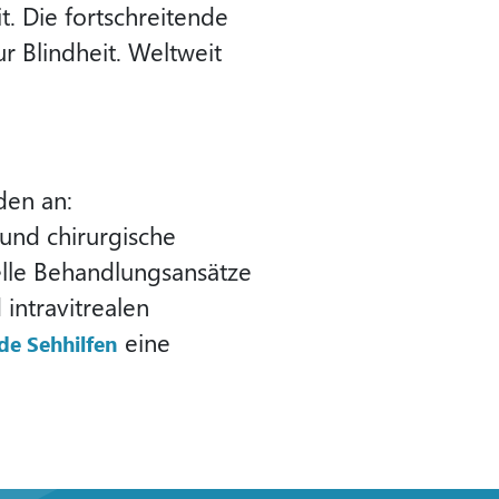
it. Die fortschreitende
r Blindheit. Weltweit
den an:
und chirurgische
lle Behandlungsansätze
intravitrealen
eine
e Sehhilfen