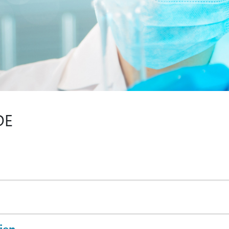
DE
ien