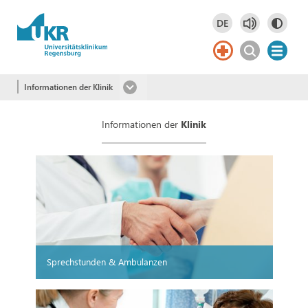
Springe zum Hauptinhalt
DE
Deutsch
DE
Informationen der Klinik
Informationen der
Klinik
Sprechstunden & Ambulanzen