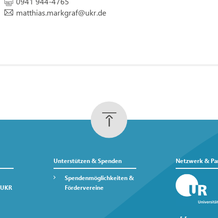
0941 944-4765
matthias.markgraf
@
ukr.de
Unterstützen & Spenden
Netzwerk & Pa
Spendenmöglichkeiten &
 UKR
Fördervereine