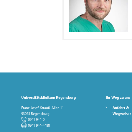
Universitätsklinikum Regensburg
Ihr Weg zu uns
Franz-Josef-Strauß-Allee 11
Anfahrt &
93053 Regensburg
Wegweiser
0941 944-0
0941 944-4488