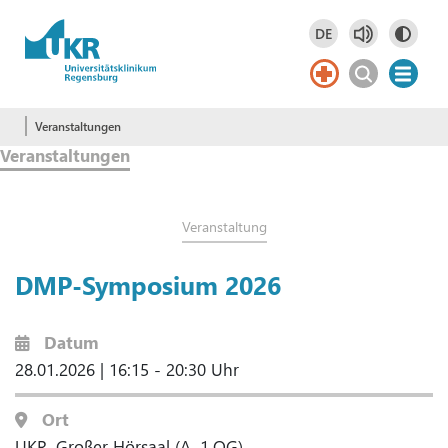
Springe zum Hauptinhalt
DE
Deutsch
DE
Veranstaltungen
Veranstaltungen
Veranstaltung
DMP-Symposium 2026
Datum
28.01.2026
|
16:15 - 20:30 Uhr
Ort
UKR, Großer Hörsaal (A, 1.OG)