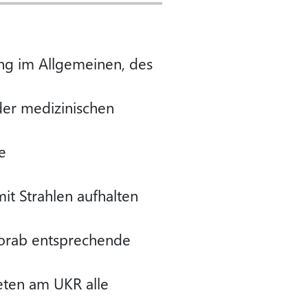
ung im Allgemeinen, des
der medizinischen
e
it Strahlen aufhalten
vorab entsprechende
eten am UKR alle