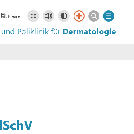
DE
Presse
 und Poliklinik für
Dermatologie
Deutsch
DE
rlSchV