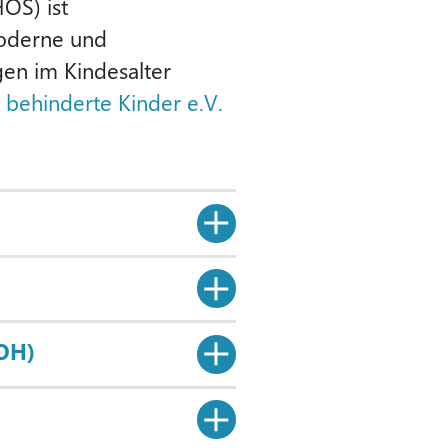
OS) ist
moderne und
en im Kindesalter
 behinderte Kinder e.V.
POH)