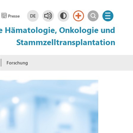
DE
Presse
he Hämatologie, Onkologie und
Deutsch
DE
Stammzelltransplantation
Forschung