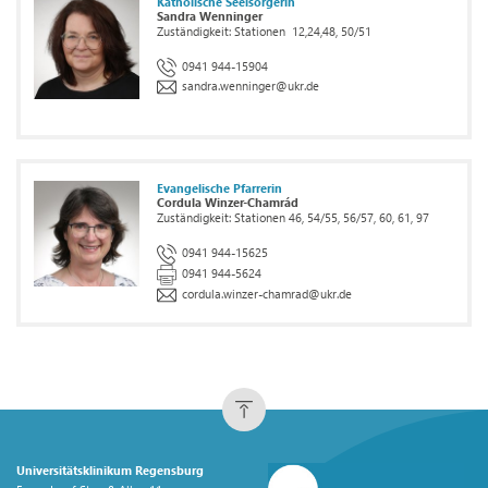
Katholische Seelsorgerin
Sandra Wenninger
Zuständigkeit: Stationen 12,24,48, 50/51
0941 944-15904
sandra.wenninger
@
ukr.de
Evangelische Pfarrerin
Cordula Winzer-Chamrád
Zuständigkeit: Stationen 46, 54/55, 56/57, 60, 61, 97
0941 944-15625
0941 944-5624
cordula.winzer-chamrad
@
ukr.de
Universitätsklinikum Regensburg