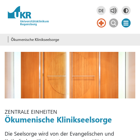
Springe zum Hauptinhalt
DE
Deutsch
DE
Ökumenische Klinikseelsorge
ZENTRALE EINHEITEN
Ökumenische Klinikseelsorge
Die Seelsorge wird von der Evangelischen und