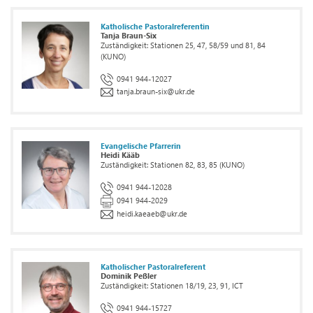
Katholische Pastoralreferentin
Tanja Braun-Six
Zuständigkeit: Stationen 25, 47, 58/59 und 81, 84
(KUNO)
0941 944-12027
tanja.braun-six
@
ukr.de
Evangelische Pfarrerin
Heidi Kääb
Zuständigkeit: Stationen 82, 83, 85 (KUNO)
0941 944-12028
0941 944-2029
heidi.kaeaeb
@
ukr.de
Katholischer Pastoralreferent
Dominik Peßler
Zuständigkeit: Stationen 18/19, 23, 91, ICT
0941 944-15727