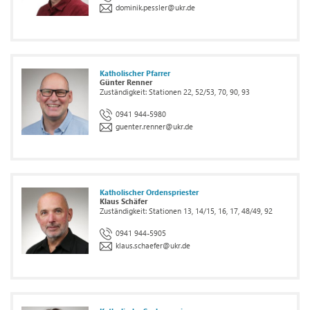
dominik.pessler
@
ukr.de
Katholischer Pfarrer
Günter Renner
Zuständigkeit: Stationen 22, 52/53, 70, 90, 93
0941 944-5980
guenter.renner
@
ukr.de
Katholischer Ordenspriester
Klaus Schäfer
Zuständigkeit: Stationen 13, 14/15, 16, 17, 48/49, 92
0941 944-5905
klaus.schaefer
@
ukr.de