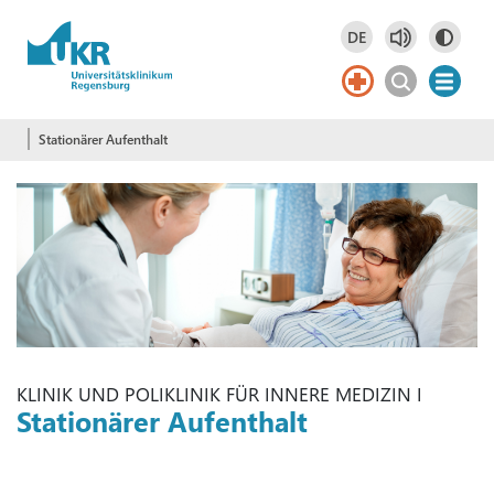
Springe zum Hauptinhalt
DE
Deutsch
DE
Stationärer Aufenthalt
KLINIK UND POLIKLINIK FÜR INNERE MEDIZIN I
Stationärer Aufenthalt