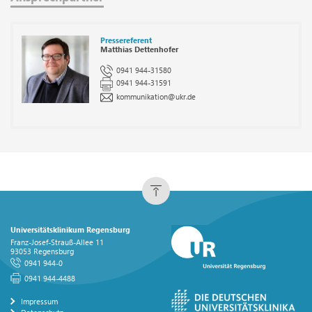
Pressereferent
Matthias Dettenhofer
0941 944-31580
0941 944-31591
kommunikation
@
ukr.de
Universitätsklinikum Regensburg
Franz-Josef-Strauß-Allee 11
93053 Regensburg
0941 944-0
0941 944-4488
Impressum