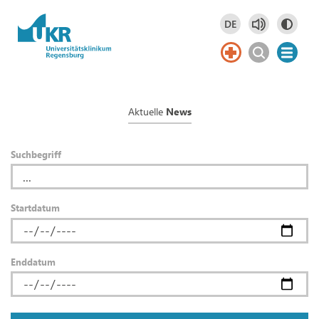
Springe zum Hauptinhalt
DE
Deutsch
DE
Aktuelle
News
Suchbegriff
Startdatum
Enddatum