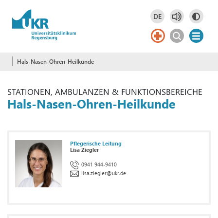
Springe zum Hauptinhalt
DE
Deutsch
DE
Hals-Nasen-Ohren-Heilkunde
STATIONEN, AMBULANZEN & FUNKTIONSBEREICHE
Hals-Nasen-Ohren-Heilkunde
Pflegerische Leitung
Lisa Ziegler
0941 944-9410
lisa.ziegler
@
ukr.de