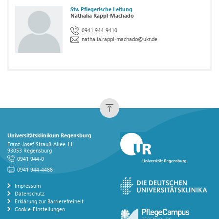
Stv. Pflegerische Leitung
Nathalia Rappl-Machado
0941 944-9410
nathalia.rappl-machado
@
ukr.de
Universitätsklinikum Regensburg
Franz-Josef-Strauß-Allee 11
93053 Regensburg
0941 944-0
0941 944-4488
Impressum
Datenschutz
Erklärung zur Barrierefreiheit
Cookie-Einstellungen