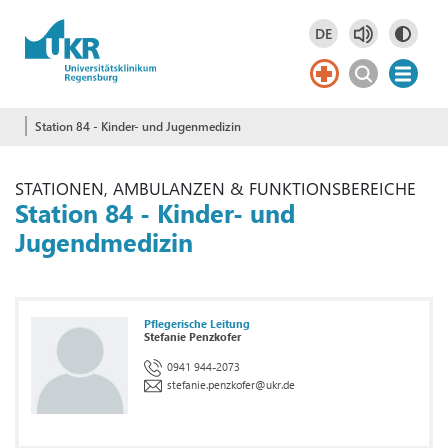
Springe zum Hauptinhalt
DE
Deutsch
DE
Station 84 - Kinder- und Jugenmedizin
STATIONEN, AMBULANZEN & FUNKTIONSBEREICHE
Station 84 - Kinder- und
Jugendmedizin
Pflegerische Leitung
Stefanie Penzkofer
0941 944-2073
stefanie.penzkofer
@
ukr.de