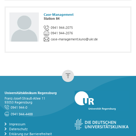
Case-Management
Station 84
0941 944-2075
0941 944-2076
case-management.kuno
@
ukr.de
Universitätsklinikum Regensburg
Franz-Josef-Strauß-Allee 11
93053 Regensburg
0941 944-0
0941 944-4488
Impressum
Datenschutz
Erklärung zur Barrierefreiheit