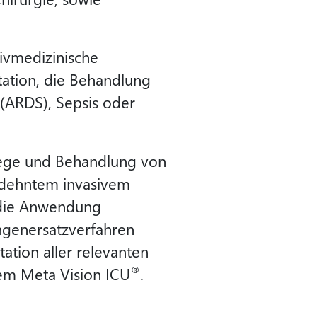
sivmedizinische
tation, die Behandlung
 (ARDS), Sepsis oder
flege und Behandlung von
gedehntem invasivem
, die Anwendung
ngenersatzverfahren
ation aller relevanten
®
em Meta Vision ICU
.