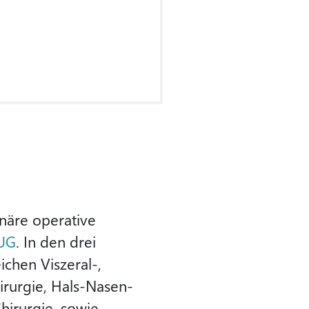
inäre operative
 UG
. In den drei
chen Viszeral-,
hirurgie, Hals-Nasen-
irurgie, sowie