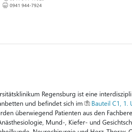
0941 944-7924
rsitätsklinikum Regensburg ist eine interdiszipl
lanbetten und befindet sich im
Bauteil C1, 1.
rden überwiegend Patienten aus den Fachberei
 Anästhesiologie, Mund-, Kiefer- und Gesichtsc
heilkunde, Neurochirurgie und Herz-Thorax-Ch