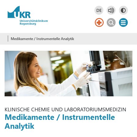
Springe zum Hauptinhalt
DE
Deutsch
DE
Medikamente / Instrumentelle Analytik
KLINISCHE CHEMIE UND LABORATORIUMSMEDIZIN
Medikamente / Instrumentelle
Analytik