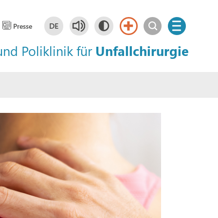
DE
Presse
und Poliklinik für
Unfallchirurgie
Deutsch
DE