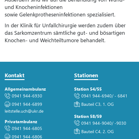
und Knocheninfektionen
sowie Gelenkprotheseninfektionen spezialisiert.
In der Klinik für Unfallchirurgie werden zudem über
das Sarkomzentrum sämtliche gut- und bösartigen
Knochen- und Weichteiltumore behandelt.
Kontakt
Stationen
Allgemeinambulanz
Station 54/55
0941 944-6930
0941 944-6940
/
- 6841
0941 944-6899
Bauteil C3, 1. OG
leitstelle.uch
@
ukr.de
Station 58/59
Privatambulanz
0941 944-9040
/
-9030
0941 944-6805
Bauteil C4, 2. OG
0941 944-6806