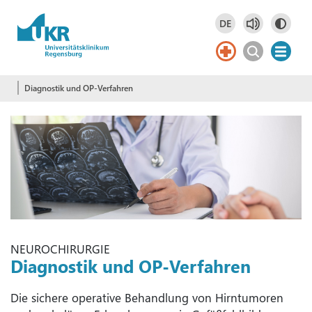
Springe zum Hauptinhalt
DE
Deutsch
DE
English
EN
Diagnostik und OP-Verfahren
NEUROCHIRURGIE
Diagnostik und OP-Verfahren
Die sichere operative Behandlung von Hirntumoren