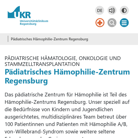
Springe zum Hauptinhalt
DE
Deutsch
DE
English
EN
Pädiatrisches Hämophilie-Zentrum Regensburg
PÄDIATRISCHE HÄMATOLOGIE, ONKOLOGIE UND
STAMMZELLTRANSPLANTATION
Pädiatrisches Hämophilie-Zentrum
Regensburg
Das pädiatrische Zentrum für Hämophilie ist Teil des
Hämophilie-Zentrums Regensburg. Unser speziell auf
die Bedürfnisse von Kindern und Jugendlichen
ausgerichtetes, multidisziplinäres Team betreut über
100 Patientinnen und Patienten mit Hämophilie A/B,
von-Willebrand-Syndrom sowie weitere seltene