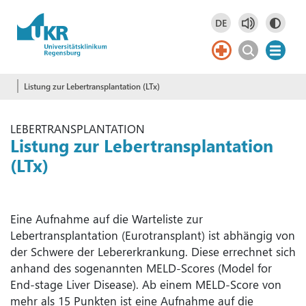
Springe zum Hauptinhalt
DE
Deutsch
DE
English
EN
Listung zur Lebertransplantation (LTx)
LEBERTRANSPLANTATION
Listung zur Lebertransplantation
(LTx)
Eine Aufnahme auf die Warteliste zur
Lebertransplantation (Eurotransplant) ist abhängig von
der Schwere der Lebererkrankung. Diese errechnet sich
anhand des sogenannten MELD-Scores (Model for
End-stage Liver Disease). Ab einem MELD-Score von
mehr als 15 Punkten ist eine Aufnahme auf die