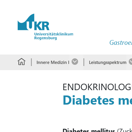
Springe zum Hauptinhalt
Gastroe
Innere Medizin I
Leistungsspektrum
ENDOKRINOLOG
Diabetes me
Diabetes mellitus
(Zuck