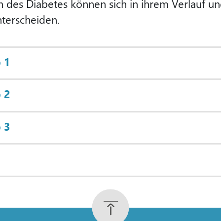
des Diabetes können sich in ihrem Verlauf und 
terscheiden.
p 1
p 2
p 3