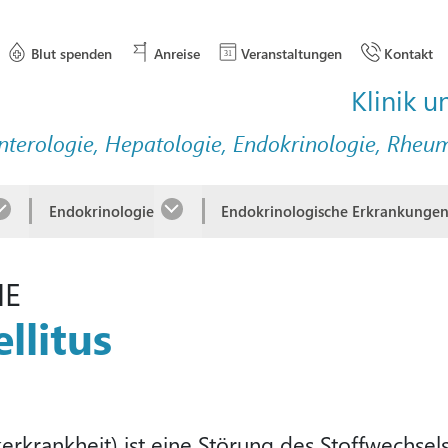
Blut spenden
Anreise
Veranstaltungen
Kontakt
Klinik u
nterologie, Hepatologie, Endokrinologie, Rheu
Endokrinologie
Endokrinologische Erkrankunge
IE
llitus
erkrankheit) ist eine Störung des Stoffwechsels