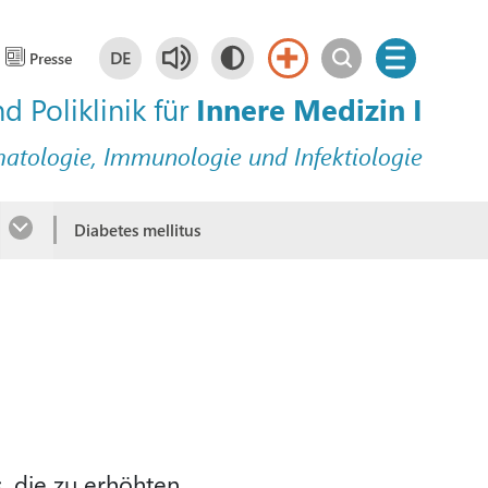
DE
Presse
nd Poliklinik für
Innere Medizin I
Deutsch
DE
matologie, Immunologie und Infektiologie
English
EN
n
Diabetes mellitus
, die zu erhöhten